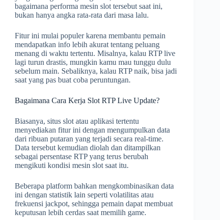
bagaimana performa mesin slot tersebut saat ini,
bukan hanya angka rata-rata dari masa lalu.
Fitur ini mulai populer karena membantu pemain
mendapatkan info lebih akurat tentang peluang
menang di waktu tertentu. Misalnya, kalau RTP live
lagi turun drastis, mungkin kamu mau tunggu dulu
sebelum main. Sebaliknya, kalau RTP naik, bisa jadi
saat yang pas buat coba peruntungan.
Bagaimana Cara Kerja Slot RTP Live Update?
Biasanya, situs slot atau aplikasi tertentu
menyediakan fitur ini dengan mengumpulkan data
dari ribuan putaran yang terjadi secara real-time.
Data tersebut kemudian diolah dan ditampilkan
sebagai persentase RTP yang terus berubah
mengikuti kondisi mesin slot saat itu.
Beberapa platform bahkan mengkombinasikan data
ini dengan statistik lain seperti volatilitas atau
frekuensi jackpot, sehingga pemain dapat membuat
keputusan lebih cerdas saat memilih game.