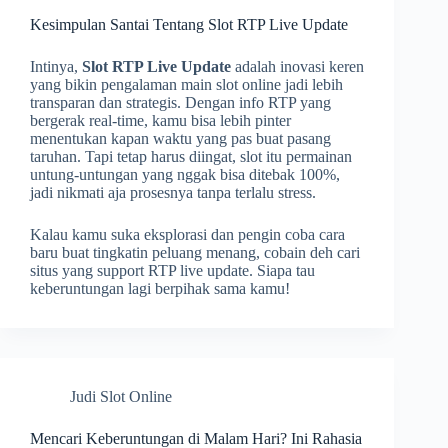
Kesimpulan Santai Tentang Slot RTP Live Update
Intinya,
Slot RTP Live Update
adalah inovasi keren
yang bikin pengalaman main slot online jadi lebih
transparan dan strategis. Dengan info RTP yang
bergerak real-time, kamu bisa lebih pinter
menentukan kapan waktu yang pas buat pasang
taruhan. Tapi tetap harus diingat, slot itu permainan
untung-untungan yang nggak bisa ditebak 100%,
jadi nikmati aja prosesnya tanpa terlalu stress.
Kalau kamu suka eksplorasi dan pengin coba cara
baru buat tingkatin peluang menang, cobain deh cari
situs yang support RTP live update. Siapa tau
keberuntungan lagi berpihak sama kamu!
Judi Slot Online
Mencari Keberuntungan di Malam Hari? Ini Rahasia