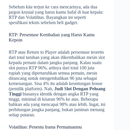
Sebelum kita terjun ke cara mencarinya, ada dua
jargon krusial yang harus kamu hafal di luar kepala:
RTP dan Volatilitas. Bayangkan ini seperti
spesifikasi teknis sebelum beli gadget.
RTP: Presentase Kembalian yang Harus Kamu
Kepoin
RTP atau Return to Player adalah persentase teoretis
dari total taruhan yang akan dikembalikan mesin slot
kepada pemain dalam jangka panjang. Kalau suatu
slot punya RTP 96%, artinya dari total 100 juta
rupiah yang dipertaruhkan semua pemain, mesin
dirancang untuk mengembalikan 96 juta sebagai
kemenangan. Sisa 4% itu adalah keuntungan house
(pemilik platform). Nah,
Judi Slot Dengan Peluang
Tinggi
biasanya identik dengan angka RTP yang
tinggi, minimal di kisaran 96% ke atas. Beberapa
bahkan ada yang mencapai 98% atau lebih. Ingat, ini
perhitungan jangka panjang, bukan jaminan menang
setiap putaran.
Volatilitas: Penentu Irama Permainanmu