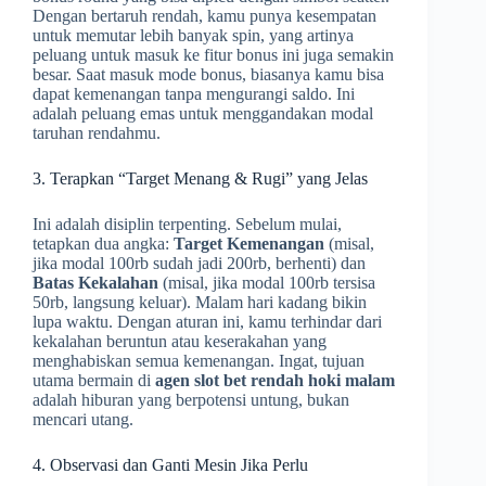
Dengan bertaruh rendah, kamu punya kesempatan
untuk memutar lebih banyak spin, yang artinya
peluang untuk masuk ke fitur bonus ini juga semakin
besar. Saat masuk mode bonus, biasanya kamu bisa
dapat kemenangan tanpa mengurangi saldo. Ini
adalah peluang emas untuk menggandakan modal
taruhan rendahmu.
3. Terapkan “Target Menang & Rugi” yang Jelas
Ini adalah disiplin terpenting. Sebelum mulai,
tetapkan dua angka:
Target Kemenangan
(misal,
jika modal 100rb sudah jadi 200rb, berhenti) dan
Batas Kekalahan
(misal, jika modal 100rb tersisa
50rb, langsung keluar). Malam hari kadang bikin
lupa waktu. Dengan aturan ini, kamu terhindar dari
kekalahan beruntun atau keserakahan yang
menghabiskan semua kemenangan. Ingat, tujuan
utama bermain di
agen slot bet rendah hoki malam
adalah hiburan yang berpotensi untung, bukan
mencari utang.
4. Observasi dan Ganti Mesin Jika Perlu