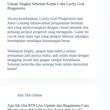
Ulasan Singkat Sebelum Kamu Coba Lucky God
Progressive
Secara keseluruhan, Lucky God Progressive dari
Joker Gaming menawarkan pengalaman bermain
slot yang menyenangkan dengan visual menarik dan
peluang jackpot progresif yang menggoda. Game ini
cocok buat siapa saja yang pengen hiburan sekaligus
kesempatan mendapat keuntungan besar.
Walaupun begitu, jangan lupa bahwa semua
permainan judi punya risiko, jadi selalu main dengan
tanggung jawab dan jangan sampai kebablasan.
Selamat mencoba dan semoga hoki selalu menyertai
kamu!
Judi Slot Online
Apa Sih Slot RTP Live Update dan Bagaimana Cara
Membuatnya Bikin Main Slot Jadi Lebih Asyik?