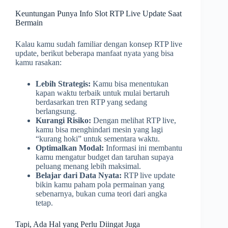
Keuntungan Punya Info Slot RTP Live Update Saat
Bermain
Kalau kamu sudah familiar dengan konsep RTP live
update, berikut beberapa manfaat nyata yang bisa
kamu rasakan:
Lebih Strategis:
Kamu bisa menentukan
kapan waktu terbaik untuk mulai bertaruh
berdasarkan tren RTP yang sedang
berlangsung.
Kurangi Risiko:
Dengan melihat RTP live,
kamu bisa menghindari mesin yang lagi
“kurang hoki” untuk sementara waktu.
Optimalkan Modal:
Informasi ini membantu
kamu mengatur budget dan taruhan supaya
peluang menang lebih maksimal.
Belajar dari Data Nyata:
RTP live update
bikin kamu paham pola permainan yang
sebenarnya, bukan cuma teori dari angka
tetap.
Tapi, Ada Hal yang Perlu Diingat Juga