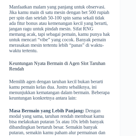
Manfaatkan malam yang panjang untuk observasi.
Jika kamu main di satu mesin dengan bet 500 rupiah
per spin dan setelah 50-100 spin sama sekali tidak
ada fitur bonus atau kemenangan kecil yang berarti,
jangan ragu untuk pindah mesin. Sifat RNG
memang acak, tapi sebagai pemain, kamu punya hak
untuk mencari “vibe” yang cocok. Banyak pemain
merasakan mesin tertentu lebih “panas” di waktu-
waktu tertentu.
Keuntungan Nyata Bermain di Agen Slot Taruhan
Rendah
Memilih agen dengan taruhan kecil bukan berarti
kamu pemain kelas dua. Justru sebaliknya, ini
menunjukkan kematangan dalam bermain. Beberapa
keuntungan konkretnya antara lain:
Masa Bermain yang Lebih Panjang:
Dengan
modal yang sama, taruhan rendah membuat kamu
bisa melakukan putaran 5x atau 10x lebih banyak
dibandingkan bertaruh besar. Semakin banyak
putaran, semakin kamu paham alur permainan dan