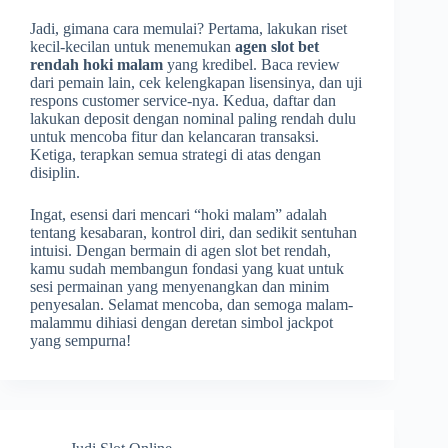
Jadi, gimana cara memulai? Pertama, lakukan riset
kecil-kecilan untuk menemukan
agen slot bet
rendah hoki malam
yang kredibel. Baca review
dari pemain lain, cek kelengkapan lisensinya, dan uji
respons customer service-nya. Kedua, daftar dan
lakukan deposit dengan nominal paling rendah dulu
untuk mencoba fitur dan kelancaran transaksi.
Ketiga, terapkan semua strategi di atas dengan
disiplin.
Ingat, esensi dari mencari “hoki malam” adalah
tentang kesabaran, kontrol diri, dan sedikit sentuhan
intuisi. Dengan bermain di agen slot bet rendah,
kamu sudah membangun fondasi yang kuat untuk
sesi permainan yang menyenangkan dan minim
penyesalan. Selamat mencoba, dan semoga malam-
malammu dihiasi dengan deretan simbol jackpot
yang sempurna!