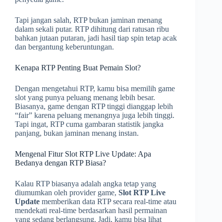
Tapi jangan salah, RTP bukan jaminan menang
dalam sekali putar. RTP dihitung dari ratusan ribu
bahkan jutaan putaran, jadi hasil tiap spin tetap acak
dan bergantung keberuntungan.
Kenapa RTP Penting Buat Pemain Slot?
Dengan mengetahui RTP, kamu bisa memilih game
slot yang punya peluang menang lebih besar.
Biasanya, game dengan RTP tinggi dianggap lebih
“fair” karena peluang menangnya juga lebih tinggi.
Tapi ingat, RTP cuma gambaran statistik jangka
panjang, bukan jaminan menang instan.
Mengenal Fitur Slot RTP Live Update: Apa
Bedanya dengan RTP Biasa?
Kalau RTP biasanya adalah angka tetap yang
diumumkan oleh provider game,
Slot RTP Live
Update
memberikan data RTP secara real-time atau
mendekati real-time berdasarkan hasil permainan
yang sedang berlangsung. Jadi, kamu bisa lihat