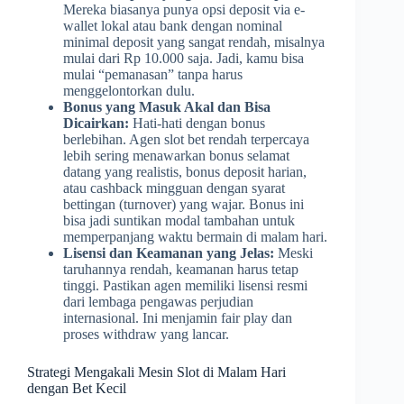
Mereka biasanya punya opsi deposit via e-
wallet lokal atau bank dengan nominal
minimal deposit yang sangat rendah, misalnya
mulai dari Rp 10.000 saja. Jadi, kamu bisa
mulai “pemanasan” tanpa harus
menggelontorkan dulu.
Bonus yang Masuk Akal dan Bisa
Dicairkan:
Hati-hati dengan bonus
berlebihan. Agen slot bet rendah terpercaya
lebih sering menawarkan bonus selamat
datang yang realistis, bonus deposit harian,
atau cashback mingguan dengan syarat
bettingan (turnover) yang wajar. Bonus ini
bisa jadi suntikan modal tambahan untuk
memperpanjang waktu bermain di malam hari.
Lisensi dan Keamanan yang Jelas:
Meski
taruhannya rendah, keamanan harus tetap
tinggi. Pastikan agen memiliki lisensi resmi
dari lembaga pengawas perjudian
internasional. Ini menjamin fair play dan
proses withdraw yang lancar.
Strategi Mengakali Mesin Slot di Malam Hari
dengan Bet Kecil