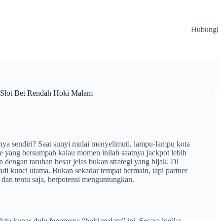
Hubungi
 Slot Bet Rendah Hoki Malam
ya sendiri? Saat sunyi mulai menyelimuti, lampu-lampu kota
ine yang bersumpah kalau momen inilah saatnya jackpot lebih
 dengan taruhan besar jelas bukan strategi yang bijak. Di
di kunci utama. Bukan sekadar tempat bermain, tapi partner
 dan tentu saja, berpotensi menguntungkan.
kita kupas dulu fenomena “hoki malam” ini. Secara logika,