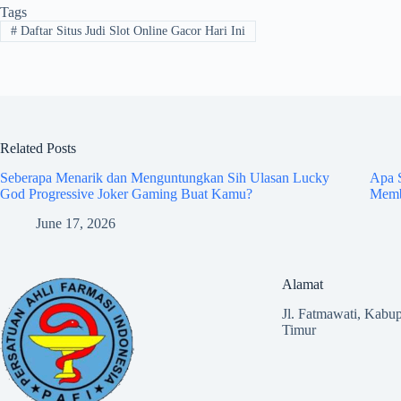
Tags
#
Daftar Situs Judi Slot Online Gacor Hari Ini
Related Posts
Seberapa Menarik dan Menguntungkan Sih Ulasan Lucky
Apa 
God Progressive Joker Gaming Buat Kamu?
Membu
June 17, 2026
Alamat
Jl. Fatmawati, Kab
Timur