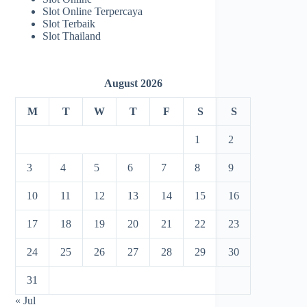
Slot Online Terpercaya
Slot Terbaik
Slot Thailand
August 2026
M
T
W
T
F
S
S
1
2
3
4
5
6
7
8
9
10
11
12
13
14
15
16
17
18
19
20
21
22
23
24
25
26
27
28
29
30
31
« Jul