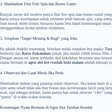
2. Manfaatkan Fitur Free Spin dan Bonus Game
Banyak mesin slot modern punya fitur free spin atau bonus round yang 
kamu punya kesempatan untuk memutar lebih banyak spin, yang artinya
Saat masuk mode bonus, biasanya kamu bisa dapat kemenangan tanpa m
menggandakan modal taruhan rendahmu.
3. Terapkan “Target Menang & Rugi” yang Jelas
Ini adalah disiplin terpenting. Sebelum mulai, tetapkan dua angka:
Tar
berhenti) dan
Batas Kekalahan
(misal, jika modal 100rb tersisa 50rb,
Dengan aturan ini, kamu terhindar dari kekalahan beruntun atau kese
utama bermain di
agen slot bet rendah hoki malam
adalah hiburan ya
4. Observasi dan Ganti Mesin Jika Perlu
Manfaatkan malam yang panjang untuk observasi. Jika kamu main di sa
spin sama sekali tidak ada fitur bonus atau kemenangan kecil yang be
acak, tapi sebagai pemain, kamu punya hak untuk mencari “vibe” yang
“panas” di waktu-waktu tertentu.
Keuntungan Nyata Bermain di Agen Slot Taruhan Rendah