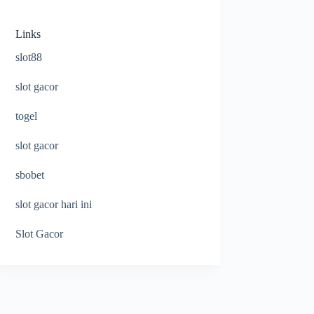
Links
slot88
slot gacor
togel
slot gacor
sbobet
slot gacor hari ini
Slot Gacor