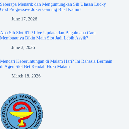
Seberapa Menarik dan Menguntungkan Sih Ulasan Lucky
God Progressive Joker Gaming Buat Kamu?
June 17, 2026
Apa Sih Slot RTP Live Update dan Bagaimana Cara
Membuatnya Bikin Main Slot Jadi Lebih Asyik?
June 3, 2026
Mencari Keberuntungan di Malam Hari? Ini Rahasia Bermain
di Agen Slot Bet Rendah Hoki Malam
March 18, 2026