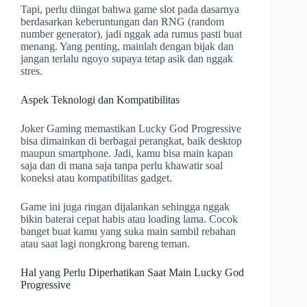
Tapi, perlu diingat bahwa game slot pada dasarnya
berdasarkan keberuntungan dan RNG (random
number generator), jadi nggak ada rumus pasti buat
menang. Yang penting, mainlah dengan bijak dan
jangan terlalu ngoyo supaya tetap asik dan nggak
stres.
Aspek Teknologi dan Kompatibilitas
Joker Gaming memastikan Lucky God Progressive
bisa dimainkan di berbagai perangkat, baik desktop
maupun smartphone. Jadi, kamu bisa main kapan
saja dan di mana saja tanpa perlu khawatir soal
koneksi atau kompatibilitas gadget.
Game ini juga ringan dijalankan sehingga nggak
bikin baterai cepat habis atau loading lama. Cocok
banget buat kamu yang suka main sambil rebahan
atau saat lagi nongkrong bareng teman.
Hal yang Perlu Diperhatikan Saat Main Lucky God
Progressive