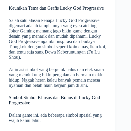
Keunikan Tema dan Grafis Lucky God Progressive
Salah satu alasan kenapa Lucky God Progressive
digemari adalah tampilannya yang eye-catching.
Joker Gaming memang jago bikin game dengan
desain yang menarik dan mudah dipahami. Lucky
God Progressive ngambil inspirasi dari budaya
Tiongkok dengan simbol seperti koin emas, ikan koi,
dan tentu saja sang Dewa Keberuntungan (Fu Lu
Shou).
Animasi simbol yang bergerak halus dan efek suara
yang mendukung bikin pengalaman bermain makin
hidup. Nggak heran kalau banyak pemain merasa
nyaman dan betah main berjam-jam di sini.
Simbol-Simbol Khusus dan Bonus di Lucky God
Progressive
Dalam game ini, ada beberapa simbol spesial yang
wajib kamu tahu: