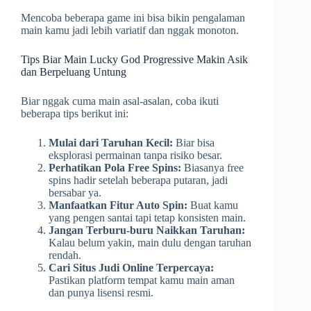
Mencoba beberapa game ini bisa bikin pengalaman
main kamu jadi lebih variatif dan nggak monoton.
Tips Biar Main Lucky God Progressive Makin Asik
dan Berpeluang Untung
Biar nggak cuma main asal-asalan, coba ikuti
beberapa tips berikut ini:
Mulai dari Taruhan Kecil:
Biar bisa
eksplorasi permainan tanpa risiko besar.
Perhatikan Pola Free Spins:
Biasanya free
spins hadir setelah beberapa putaran, jadi
bersabar ya.
Manfaatkan Fitur Auto Spin:
Buat kamu
yang pengen santai tapi tetap konsisten main.
Jangan Terburu-buru Naikkan Taruhan:
Kalau belum yakin, main dulu dengan taruhan
rendah.
Cari Situs Judi Online Terpercaya:
Pastikan platform tempat kamu main aman
dan punya lisensi resmi.