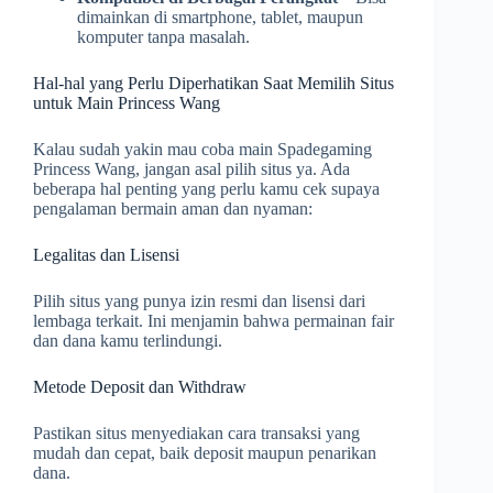
dimainkan di smartphone, tablet, maupun
komputer tanpa masalah.
Hal-hal yang Perlu Diperhatikan Saat Memilih Situs
untuk Main Princess Wang
Kalau sudah yakin mau coba main Spadegaming
Princess Wang, jangan asal pilih situs ya. Ada
beberapa hal penting yang perlu kamu cek supaya
pengalaman bermain aman dan nyaman:
Legalitas dan Lisensi
Pilih situs yang punya izin resmi dan lisensi dari
lembaga terkait. Ini menjamin bahwa permainan fair
dan dana kamu terlindungi.
Metode Deposit dan Withdraw
Pastikan situs menyediakan cara transaksi yang
mudah dan cepat, baik deposit maupun penarikan
dana.