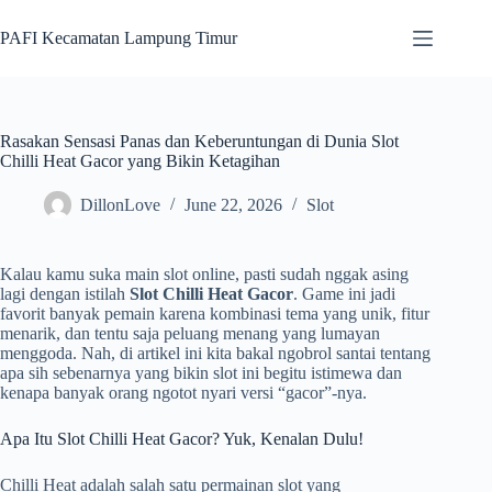
Skip
to
PAFI Kecamatan Lampung Timur
content
Rasakan Sensasi Panas dan Keberuntungan di Dunia Slot
Chilli Heat Gacor yang Bikin Ketagihan
DillonLove
June 22, 2026
Slot
Kalau kamu suka main slot online, pasti sudah nggak asing
lagi dengan istilah
Slot Chilli Heat Gacor
. Game ini jadi
favorit banyak pemain karena kombinasi tema yang unik, fitur
menarik, dan tentu saja peluang menang yang lumayan
menggoda. Nah, di artikel ini kita bakal ngobrol santai tentang
apa sih sebenarnya yang bikin slot ini begitu istimewa dan
kenapa banyak orang ngotot nyari versi “gacor”-nya.
Apa Itu Slot Chilli Heat Gacor? Yuk, Kenalan Dulu!
Chilli Heat adalah salah satu permainan slot yang