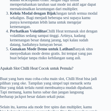
mempertahankan taruhan saat mode ini aktif agar dapat
memaksimalkan keuntungan dari multiplier.
Kelola Modal dengan Bijak
Jangan taruh semua modal
sekaligus. Bagi menjadi beberapa sesi supaya kamu
punya kesempatan lebih lama untuk mengejar
kemenangan.
Perhatikan Volatilitas
Chilli Heat termasuk slot dengan
volatilitas sedang sampai tinggi. Artinya, kadang
kemenangan besar datang jarang, tapi kalau sudah
datang, hadiahnya lumayan besar.
Gunakan Mode Demo untuk Latihan
Banyak situs
menyediakan mode demo gratis. Ini tempat yang pas
buat belajar tanpa risiko kehilangan uang asli.
Apakah Slot Chilli Heat Cocok untuk Pemula?
Buat yang baru mau coba-coba main slot, Chilli Heat bisa jadi
pilihan yang oke. Tampilan yang simpel tapi menarik serta
fitur yang tidak terlalu rumit membuatnya mudah dipahami.
Tapi memang, kamu harus sabar dan jangan langsung
berharap jackpot besar dalam sekali putar.
Selain itu, karena ada mode free spins dan multiplier, kamu