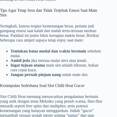
Tips Agar Tetap Seru dan Tidak Terjebak Emosi Saat Main
Slot
Seringkali, karena tergiur kemenangan besar, pemain jadi
gampang emosi saat kalah dan malah terus-terusan taruhan
besar. Padahal ini justru bikin kerugian makin besar. Berikut
beberapa cara simpel supaya tetap enjoy saat main:
Tentukan batas modal dan waktu bermain
sebelum
mulai.
Ambil jeda
jika merasa mulai stres atau jenuh.
Ingat tujuan utama
main slot adalah hiburan, bukan
cara cepat kaya.
Jangan pernah pinjam uang
untuk main slot.
Kesimpulan Sederhana Soal Slot Chilli Heat Gacor
Slot Chilli Heat memang menawarkan pengalaman bermain
yang unik dengan tema Meksiko yang penuh warna, fitur-fitur
menarik seperti free spins dan multiplier, serta potensi
kemenangan yang lumayan menggiurkan. Istilah “gacor”
menambah sensasi seolah mesin sedang “panas” dan siap