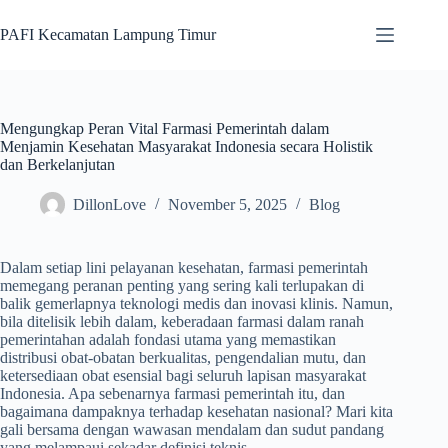
Skip
to
PAFI Kecamatan Lampung Timur
content
Mengungkap Peran Vital Farmasi Pemerintah dalam
Menjamin Kesehatan Masyarakat Indonesia secara Holistik
dan Berkelanjutan
DillonLove
November 5, 2025
Blog
Dalam setiap lini pelayanan kesehatan, farmasi pemerintah
memegang peranan penting yang sering kali terlupakan di
balik gemerlapnya teknologi medis dan inovasi klinis. Namun,
bila ditelisik lebih dalam, keberadaan farmasi dalam ranah
pemerintahan adalah fondasi utama yang memastikan
distribusi obat-obatan berkualitas, pengendalian mutu, dan
ketersediaan obat esensial bagi seluruh lapisan masyarakat
Indonesia. Apa sebenarnya farmasi pemerintah itu, dan
bagaimana dampaknya terhadap kesehatan nasional? Mari kita
gali bersama dengan wawasan mendalam dan sudut pandang
yang melampaui sekadar definisi teknis.