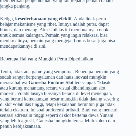
memberikan pengembalian yang fair kepada pemain dalam
jangka panjang.
Ketiga,
kesederhanaan yang efektif
. Anda tidak perlu
belajar mekanisme yang ribet. Intinya adalah putar, dapat
bonus, dan menang. Aksesibilitas ini membuatnya cocok
untuk semua kalangan. Pemain yang ingin relaksasi bisa
menikmatinya, pemain yang mengejar bonus besar juga bisa
mendapatkannya di sini.
Beberapa Hal yang Mungkin Perlu Diperhatikan
Tentu, tidak ada game yang sempurna. Beberapa pemain yang
sudah sangat berpengalaman dan haus inovasi mungkin
merasa bahwa
Ganesha Fortune Slot
terasa agak "klasik"
atau kurang menantang secara visual dibandingkan slot
modern. Volatilitasnya biasanya berada di level menengah,
yang berarti kemenangan besar mungkin tidak datang sesering
di slot volatilitas tinggi, tetapi kekalahan beruntun juga tidak
terlalu ekstrem. Ini soal preferensi pribadi. Bagi yang mencari
sensasi adrenalin tinggi seperti di slot bertema dewa Yunani
yang lebih agresif, Ganesha mungkin terasa lebih kalem dan
penuh kebijaksanaan.