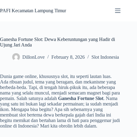
Skip
to
PAFI Kecamatan Lampung Timur
content
Ganesha Fortune Slot: Dewa Keberuntungan yang Hadir di
Ujung Jari Anda
DillonLove
February 8, 2026
Slot Indonesia
Dunia game online, khususnya slot, itu seperti lautan luas.
Ada ribuan judul, tema yang beragam, dan mekanisme yang
berbeda-beda. Tapi, di tengah hiruk-pikuk itu, ada beberapa
nama yang selalu muncul, menjadi semacam magnet bagi para
pemain. Salah satunya adalah
Ganesha Fortune Slot
. Nama
yang satu ini bukan lagi sekadar permainan; ia sudah menjadi
ikon. Mengapa bisa begitu? Apa sih sebenarnya yang
membuat slot bertema dewa berkepala gajah dari India ini
begitu memikat dan bertahan lama di hati para penggemar judi
online di Indonesia? Mari kita obrolin lebih dalam.