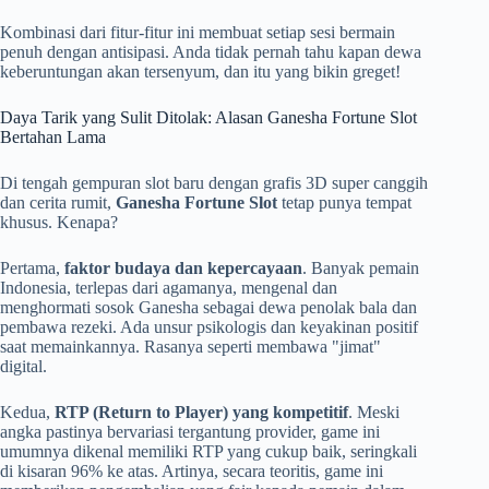
Kombinasi dari fitur-fitur ini membuat setiap sesi bermain
penuh dengan antisipasi. Anda tidak pernah tahu kapan dewa
keberuntungan akan tersenyum, dan itu yang bikin greget!
Daya Tarik yang Sulit Ditolak: Alasan Ganesha Fortune Slot
Bertahan Lama
Di tengah gempuran slot baru dengan grafis 3D super canggih
dan cerita rumit,
Ganesha Fortune Slot
tetap punya tempat
khusus. Kenapa?
Pertama,
faktor budaya dan kepercayaan
. Banyak pemain
Indonesia, terlepas dari agamanya, mengenal dan
menghormati sosok Ganesha sebagai dewa penolak bala dan
pembawa rezeki. Ada unsur psikologis dan keyakinan positif
saat memainkannya. Rasanya seperti membawa "jimat"
digital.
Kedua,
RTP (Return to Player) yang kompetitif
. Meski
angka pastinya bervariasi tergantung provider, game ini
umumnya dikenal memiliki RTP yang cukup baik, seringkali
di kisaran 96% ke atas. Artinya, secara teoritis, game ini