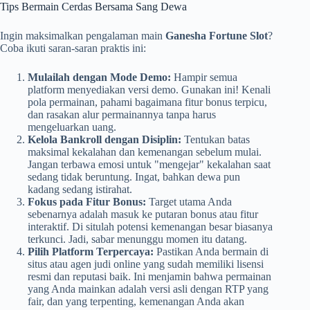
Tips Bermain Cerdas Bersama Sang Dewa
Ingin maksimalkan pengalaman main
Ganesha Fortune Slot
?
Coba ikuti saran-saran praktis ini:
Mulailah dengan Mode Demo:
Hampir semua
platform menyediakan versi demo. Gunakan ini! Kenali
pola permainan, pahami bagaimana fitur bonus terpicu,
dan rasakan alur permainannya tanpa harus
mengeluarkan uang.
Kelola Bankroll dengan Disiplin:
Tentukan batas
maksimal kekalahan dan kemenangan sebelum mulai.
Jangan terbawa emosi untuk "mengejar" kekalahan saat
sedang tidak beruntung. Ingat, bahkan dewa pun
kadang sedang istirahat.
Fokus pada Fitur Bonus:
Target utama Anda
sebenarnya adalah masuk ke putaran bonus atau fitur
interaktif. Di situlah potensi kemenangan besar biasanya
terkunci. Jadi, sabar menunggu momen itu datang.
Pilih Platform Terpercaya:
Pastikan Anda bermain di
situs atau agen judi online yang sudah memiliki lisensi
resmi dan reputasi baik. Ini menjamin bahwa permainan
yang Anda mainkan adalah versi asli dengan RTP yang
fair, dan yang terpenting, kemenangan Anda akan