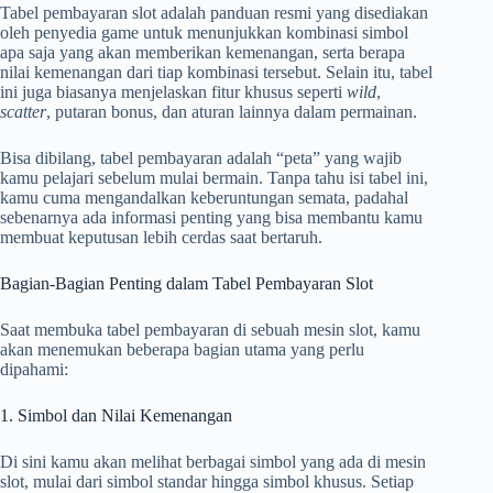
Tabel pembayaran slot adalah panduan resmi yang disediakan
oleh penyedia game untuk menunjukkan kombinasi simbol
apa saja yang akan memberikan kemenangan, serta berapa
nilai kemenangan dari tiap kombinasi tersebut. Selain itu, tabel
ini juga biasanya menjelaskan fitur khusus seperti
wild
,
scatter
, putaran bonus, dan aturan lainnya dalam permainan.
Bisa dibilang, tabel pembayaran adalah “peta” yang wajib
kamu pelajari sebelum mulai bermain. Tanpa tahu isi tabel ini,
kamu cuma mengandalkan keberuntungan semata, padahal
sebenarnya ada informasi penting yang bisa membantu kamu
membuat keputusan lebih cerdas saat bertaruh.
Bagian-Bagian Penting dalam Tabel Pembayaran Slot
Saat membuka tabel pembayaran di sebuah mesin slot, kamu
akan menemukan beberapa bagian utama yang perlu
dipahami:
1. Simbol dan Nilai Kemenangan
Di sini kamu akan melihat berbagai simbol yang ada di mesin
slot, mulai dari simbol standar hingga simbol khusus. Setiap