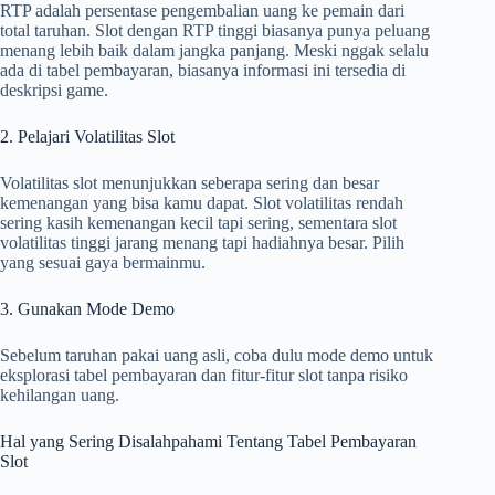
RTP adalah persentase pengembalian uang ke pemain dari
total taruhan. Slot dengan RTP tinggi biasanya punya peluang
menang lebih baik dalam jangka panjang. Meski nggak selalu
ada di tabel pembayaran, biasanya informasi ini tersedia di
deskripsi game.
2. Pelajari Volatilitas Slot
Volatilitas slot menunjukkan seberapa sering dan besar
kemenangan yang bisa kamu dapat. Slot volatilitas rendah
sering kasih kemenangan kecil tapi sering, sementara slot
volatilitas tinggi jarang menang tapi hadiahnya besar. Pilih
yang sesuai gaya bermainmu.
3. Gunakan Mode Demo
Sebelum taruhan pakai uang asli, coba dulu mode demo untuk
eksplorasi tabel pembayaran dan fitur-fitur slot tanpa risiko
kehilangan uang.
Hal yang Sering Disalahpahami Tentang Tabel Pembayaran
Slot