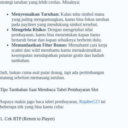
strategi taruhan yang lebih cerdas. Misalnya:
Menyesuaikan Taruhan:
Kalau tahu simbol mana
yang paling menguntungkan, kamu bisa fokus taruhan
pada paylines yang mendukung simbol tersebut.
Mengelola Risiko:
Dengan mengetahui nilai
pembayaran, kamu bisa menentukan kapan harus
bertaruh besar dan kapan sebaiknya berhenti dulu.
Memanfaatkan Fitur Bonus:
Memahami cara kerja
scatter dan wild membantu kamu memaksimalkan
kesempatan mendapatkan putaran gratis dan hadiah
tambahan.
Jadi, bukan cuma asal putar doang, tapi ada pertimbangan
matang sebelum memasang taruhan.
Tips Tambahan Saat Membaca Tabel Pembayaran Slot
Supaya makin jago baca tabel pembayaran,
Rajabet123
ini
beberapa trik yang bisa kamu coba:
1. Cek RTP (Return to Player)