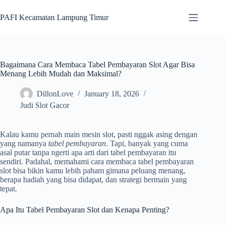
Skip
to
PAFI Kecamatan Lampung Timur
content
Bagaimana Cara Membaca Tabel Pembayaran Slot Agar Bisa
Menang Lebih Mudah dan Maksimal?
DillonLove
January 18, 2026
Judi Slot Gacor
Kalau kamu pernah main mesin slot, pasti nggak asing dengan
yang namanya
tabel pembayaran
. Tapi, banyak yang cuma
asal putar tanpa ngerti apa arti dari tabel pembayaran itu
sendiri. Padahal, memahami cara membaca tabel pembayaran
slot bisa bikin kamu lebih paham gimana peluang menang,
berapa hadiah yang bisa didapat, dan strategi bermain yang
tepat.
Apa Itu Tabel Pembayaran Slot dan Kenapa Penting?