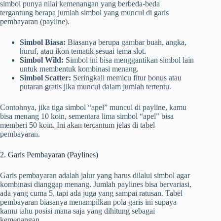
simbol punya nilai kemenangan yang berbeda-beda
tergantung berapa jumlah simbol yang muncul di garis
pembayaran (payline).
Simbol Biasa:
Biasanya berupa gambar buah, angka,
huruf, atau ikon tematik sesuai tema slot.
Simbol Wild:
Simbol ini bisa menggantikan simbol lain
untuk membentuk kombinasi menang.
Simbol Scatter:
Seringkali memicu fitur bonus atau
putaran gratis jika muncul dalam jumlah tertentu.
Contohnya, jika tiga simbol “apel” muncul di payline, kamu
bisa menang 10 koin, sementara lima simbol “apel” bisa
memberi 50 koin. Ini akan tercantum jelas di tabel
pembayaran.
2. Garis Pembayaran (Paylines)
Garis pembayaran adalah jalur yang harus dilalui simbol agar
kombinasi dianggap menang. Jumlah paylines bisa bervariasi,
ada yang cuma 5, tapi ada juga yang sampai ratusan. Tabel
pembayaran biasanya menampilkan pola garis ini supaya
kamu tahu posisi mana saja yang dihitung sebagai
kemenangan.