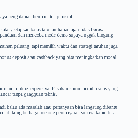
ya pengalaman bermain tetap positif:
kalah, tetapkan batas taruhan harian agar tidak boros.
panduan dan mencoba mode demo supaya nggak bingung
inan peluang, tapi memilih waktu dan strategi taruhan juga
bonus deposit atau cashback yang bisa meningkatkan modal
orm judi online terpercaya. Pastikan kamu memilih situs yang
lancar tanpa gangguan teknis.
jadi kalau ada masalah atau pertanyaan bisa langsung dibantu
but mendukung berbagai metode pembayaran supaya kamu bisa