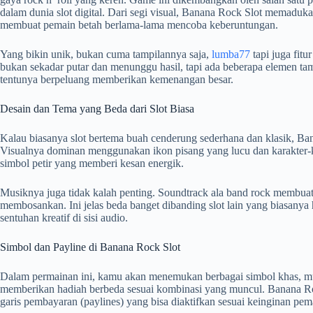
dalam dunia slot digital. Dari segi visual, Banana Rock Slot memadu
membuat pemain betah berlama-lama mencoba keberuntungan.
Yang bikin unik, bukan cuma tampilannya saja,
lumba77
tapi juga fit
bukan sekadar putar dan menunggu hasil, tapi ada beberapa elemen ta
tentunya berpeluang memberikan kemenangan besar.
Desain dan Tema yang Beda dari Slot Biasa
Kalau biasanya slot bertema buah cenderung sederhana dan klasik, Ban
Visualnya dominan menggunakan ikon pisang yang lucu dan karakter-kara
simbol petir yang memberi kesan energik.
Musiknya juga tidak kalah penting. Soundtrack ala band rock membua
membosankan. Ini jelas beda banget dibanding slot lain yang biasanya
sentuhan kreatif di sisi audio.
Simbol dan Payline di Banana Rock Slot
Dalam permainan ini, kamu akan menemukan berbagai simbol khas, mula
memberikan hadiah berbeda sesuai kombinasi yang muncul. Banana R
garis pembayaran (paylines) yang bisa diaktifkan sesuai keinginan pem