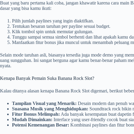
Buat yang baru pertama kali coba, jangan khawatir karena cara main B
dasar yang bisa kamu ikuti:
Pilih jumlah paylines yang ingin diaktifkan.
Tentukan besaran taruhan per payline sesuai budget.
Klik tombol spin untuk memutar gulungan.
Tunggu sampai semua simbol berhenti dan lihat apakah kamu d
Manfaatkan fitur bonus jika muncul untuk menambah peluang 
Selain mode taruhan asli, biasanya tersedia juga mode demo yang me
uang sungguhan. Ini sangat berguna agar kamu benar-benar paham me
nyata.
Kenapa Banyak Pemain Suka Banana Rock Slot?
Kalau ditanya alasan kenapa Banana Rock Slot digemari, berikut beber
Tampilan Visual yang Menarik:
Desain modern dan penuh warn
Suasana Musik yang Menghidupkan:
Soundtrack rock bikin m
Fitur Bonus Melimpah:
Ada banyak kesempatan buat dapetin fre
Mudah Dimainkan:
Interface yang user-friendly cocok buat si
Potensi Kemenangan Besar:
Kombinasi paylines dan fitur bo